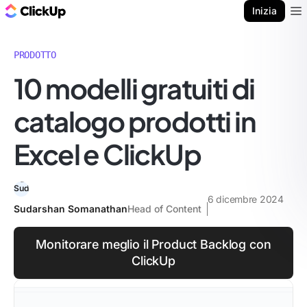
Blog di ClickUp
Inizia
Ope
PRODOTTO
10 modelli gratuiti di
catalogo prodotti in
Excel e ClickUp
6 dicembre 2024
Sudarshan Somanathan
Head of Content
Monitorare meglio il Product Backlog con
ClickUp