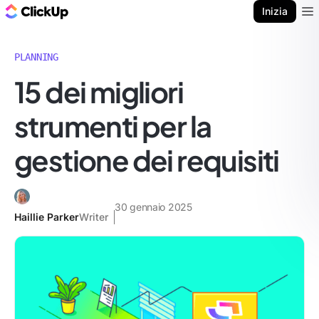
Blog di ClickUp
Inizia
Ope
PLANNING
15 dei migliori
strumenti per la
gestione dei requisiti
30 gennaio 2025
Haillie Parker
Writer