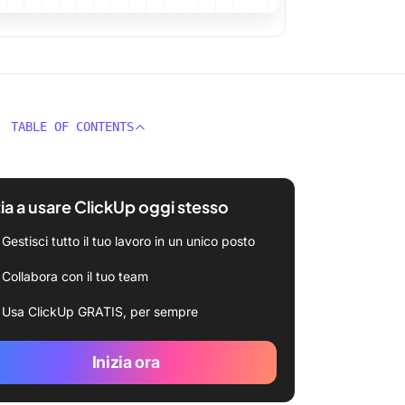
TABLE OF CONTENTS
zia a usare ClickUp oggi stesso
Gestisci tutto il tuo lavoro in un unico posto
Collabora con il tuo team
Usa ClickUp GRATIS, per sempre
Inizia ora