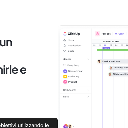
 un
irle e
biettivi utilizzando le