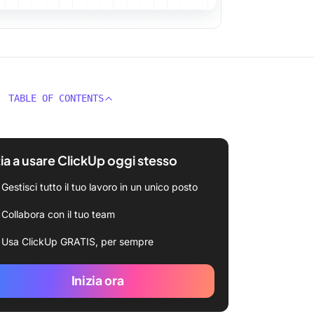
TABLE OF CONTENTS
zia a usare ClickUp oggi stesso
Gestisci tutto il tuo lavoro in un unico posto
Collabora con il tuo team
Usa ClickUp GRATIS, per sempre
Inizia ora