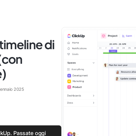
imeline di
 (con
e)
gennaio 2025
ckUp. Passate oggi