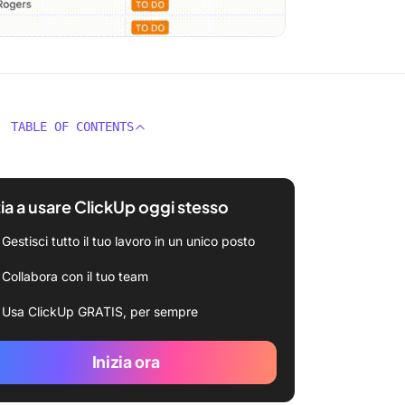
TABLE OF CONTENTS
zia a usare ClickUp oggi stesso
Gestisci tutto il tuo lavoro in un unico posto
Collabora con il tuo team
Usa ClickUp GRATIS, per sempre
Inizia ora