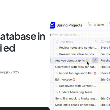
atabase in
i ed
maggio 2025