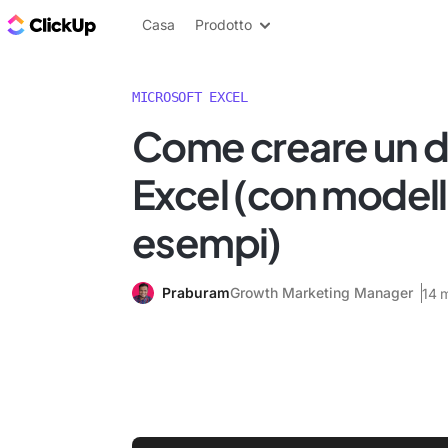
Blog di ClickUp
Casa
Prodotto
MICROSOFT EXCEL
Come creare un d
Excel (con modell
esempi)
Praburam
Growth Marketing Manager
14 