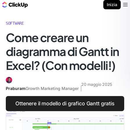
Blog di ClickUp
Inizia
Ope
SOFTWARE
Come creare un
diagramma di Gantt in
Excel? (Con modelli!)
20 maggio 2025
Praburam
Growth Marketing Manager
Ottenere il modello di grafico Gantt gratis