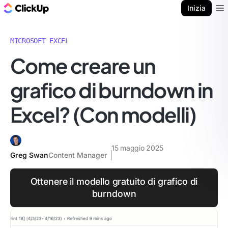
Blog di ClickUp
Inizia
Ope
MICROSOFT EXCEL
Come creare un
grafico di burndown in
Excel? (Con modelli)
15 maggio 2025
Greg Swan
Content Manager
Ottenere il modello gratuito di grafico di
burndown