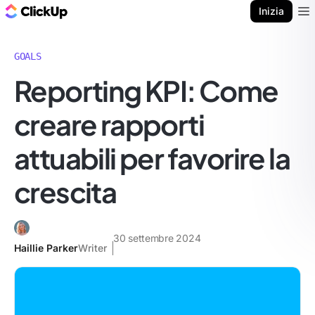
Blog di ClickUp
Inizia
Ope
GOALS
Reporting KPI: Come
creare rapporti
attuabili per favorire la
crescita
30 settembre 2024
Haillie Parker
Writer