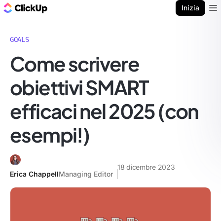
Blog di ClickUp
Inizia
Ope
GOALS
Come scrivere
obiettivi SMART
efficaci nel 2025 (con
esempi!)
18 dicembre 2023
Erica Chappell
Managing Editor