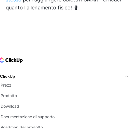
quanto l'allenamento fisico! 🥊
ClickUp Logo
ClickUp
Prezzi
Prodotto
Download
Documentazione di supporto
Roadmap del prodotto