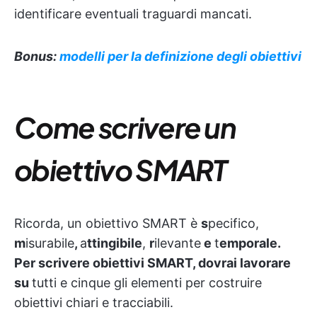
identificare eventuali traguardi mancati.
Bonus:
modelli per la definizione degli obiettivi
Come scrivere un
obiettivo SMART
Ricorda, un obiettivo SMART è
s
pecifico,
m
isurabile
,
a
ttingibile
,
r
ilevante
e
t
emporale.
Per scrivere obiettivi SMART, dovrai lavorare
su
tutti e cinque gli elementi per costruire
obiettivi chiari e tracciabili.