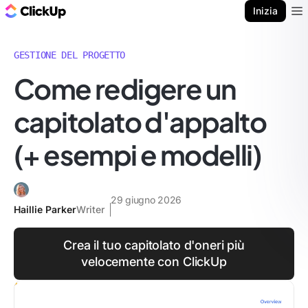
Blog di ClickUp
Inizia
Ope
GESTIONE DEL PROGETTO
Come redigere un
capitolato d'appalto
(+ esempi e modelli)
29 giugno 2026
Haillie Parker
Writer
Crea il tuo capitolato d'oneri più
velocemente con ClickUp