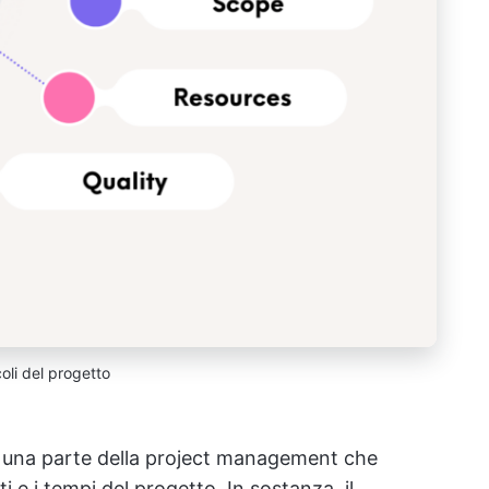
oli del progetto
i è una parte della project management che
ti e i tempi del progetto. In sostanza, il