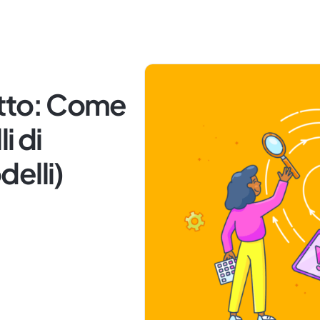
etto: Come
i di
elli)