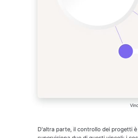
Vinc
D'altra parte, il controllo dei progett
supervisiona due di questi vincoli: i cos