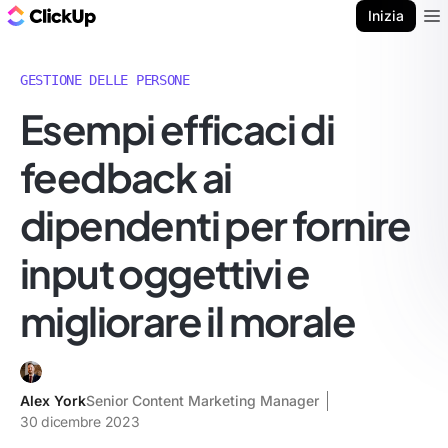
Blog di ClickUp
Inizia
Ope
GESTIONE DELLE PERSONE
Esempi efficaci di
feedback ai
dipendenti per fornire
input oggettivi e
migliorare il morale
Alex York
Senior Content Marketing Manager
30 dicembre 2023