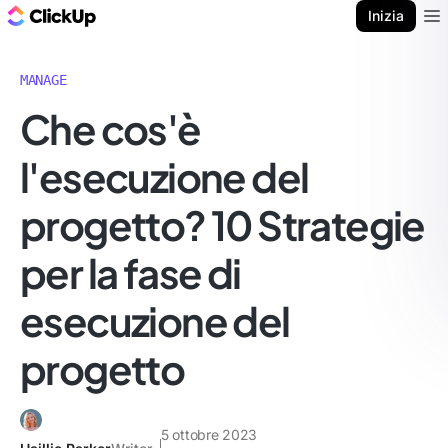
Blog di ClickUp
Inizia
Ope
MANAGE
Che cos'è
l'esecuzione del
progetto? 10 Strategie
per la fase di
esecuzione del
progetto
5 ottobre 2023