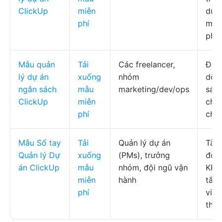
ClickUp
miễn
duyệ
phí
mối
phụ
Mẫu quản
Tải
Các freelancer,
Đan
lý dự án
xuống
nhóm
dõi 
ngân sách
mẫu
marketing/dev/ops
sách
ClickUp
miễn
chú,
phí
chế
Mẫu Sổ tay
Tải
Quản lý dự án
Tài l
Quản lý Dự
xuống
(PMs), trưởng
đoạn
án ClickUp
mẫu
nhóm, đội ngũ vận
KPI,
miễn
hành
tắt,
phí
việc
thực