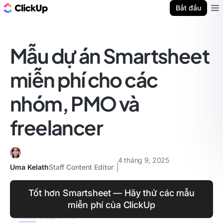
ClickUp Blog
Bắt đầu
Ope
Mẫu dự án Smartsheet
miễn phí cho các
nhóm, PMO và
freelancer
4 tháng 9, 2025
Uma Kelath
Staff Content Editor
Tốt hơn Smartsheet — Hãy thử các mẫu
miễn phí của ClickUp