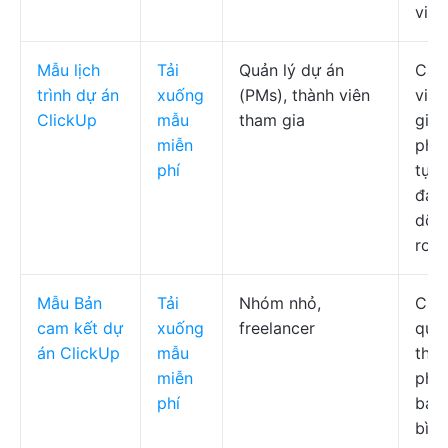
việc
Mẫu lịch
Tải
Quản lý dự án
Các
trình dự án
xuống
(PMs), thành viên
việc
ClickUp
mẫu
tham gia
giai
miễn
phụ 
phí
tự đ
đan
dõi 
ro/v
Mẫu Bản
Tải
Nhóm nhỏ,
Các 
cam kết dự
xuống
freelancer
qua
án ClickUp
mẫu
theo
miễn
phẩm
phí
bảng
bình