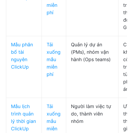
miễn
tra,
phí
thuộ
độ 
Gan
Mẫu phân
Tải
Quản lý dự án
Chế
bổ tài
xuống
(PMs), nhóm vận
khối
nguyên
mẫu
hành (Ops teams)
công
ClickUp
miễn
trạn
phí
tùy 
phân
án
Mẫu lịch
Tải
Người làm việc tự
Ước
trình quản
xuống
do, thành viên
thời
lý thời gian
mẫu
nhóm
theo
ClickUp
miễn
gian