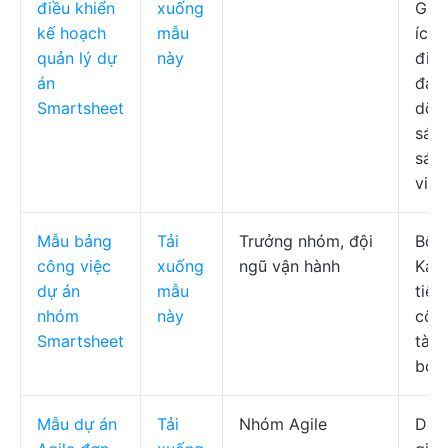
điều khiển
xuống
Gant
kế hoạch
mẫu
ích 
quản lý dự
này
điều
án
đan
Smartsheet
dõi 
sách
sác
việc
Mẫu bảng
Tải
Trưởng nhóm, đội
Bố 
công việc
xuống
ngũ vận hành
Kanb
dự án
mẫu
tiến
nhóm
này
côn
Smartsheet
tài 
bộ l
Mẫu dự án
Tải
Nhóm Agile
Dòn