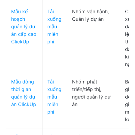
Mẫu kế
Tải
Nhóm vận hành,
Các
hoạch
xuống
Quản lý dự án
xem
quản lý dự
mẫu
danh
án cấp cao
miễn
lệ h
ClickUp
phí
thàn
dan
kiểm
ngu
Mẫu dòng
Tải
Nhóm phát
Bảng
thời gian
xuống
triển/tiếp thị,
ghi 
quản lý dự
mẫu
người quản lý dự
dòng
án ClickUp
miễn
án
gia
phí
màu
kéo 