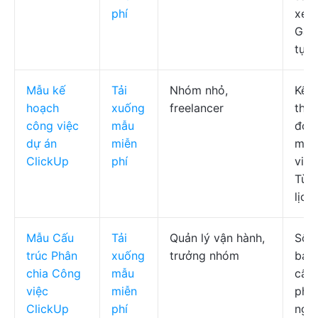
phí
xem
Gant
tự 
Mẫu kế
Tải
Nhóm nhỏ,
Kế 
hoạch
xuống
freelancer
theo
công việc
mẫu
đoạn
dự án
miễn
mẫu
ClickUp
phí
việc
Tùy 
lịch
Mẫu Cấu
Tải
Quản lý vận hành,
Số 
trúc Phân
xuống
trưởng nhóm
bảng
chia Công
mẫu
cấu 
việc
miễn
phân
ClickUp
phí
ngu