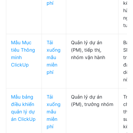
phí
kế 
hàn
ngà
tuần
Mẫu Mục
Tải
Quản lý dự án
Bảng
tiêu Thông
xuống
(PM), tiếp thị,
SMA
minh
mẫu
nhóm vận hành
trạn
ClickUp
miễn
đan
phí
dõi,
nỗ l
Mẫu bảng
Tải
Quản lý dự án
Trư
điều khiển
xuống
(PM), trưởng nhóm
chỉn
quản lý dự
mẫu
thái
án ClickUp
miễn
suấ
phí
kế 