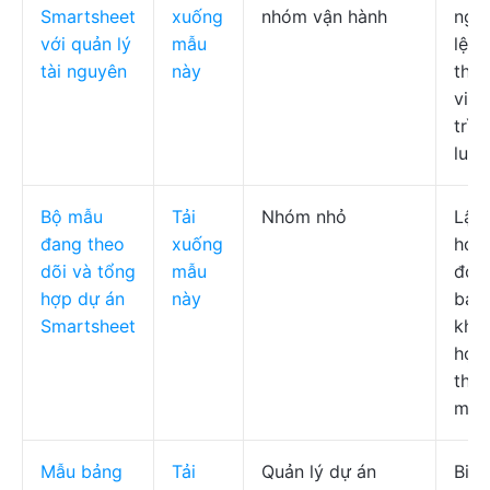
Smartsheet
xuống
nhóm vận hành
nguy
với quản lý
mẫu
lệ h
tài nguyên
này
thà
việc
trìn
luận
Bộ mẫu
Tải
Nhóm nhỏ
Lập
đang theo
xuống
hoạc
dõi và tổng
mẫu
đoạn
hợp dự án
này
bản
Smartsheet
khiể
hợp
theo
mốc
Mẫu bảng
Tải
Quản lý dự án
Biểu