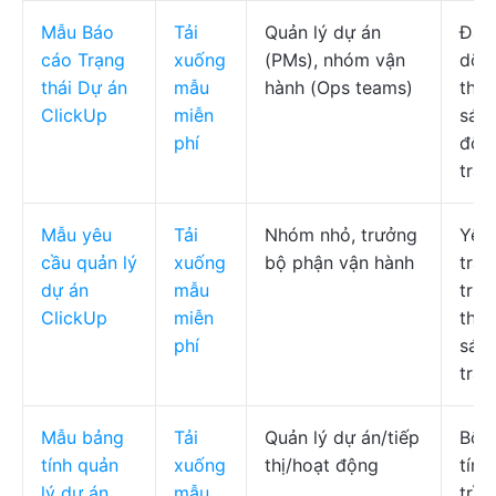
Mẫu Báo
Tải
Quản lý dự án
Đan
cáo Trạng
xuống
(PMs), nhóm vận
dõi 
thái Dự án
mẫu
hành (Ops teams)
thái
ClickUp
miễn
sách
phí
độn
trác
Mẫu yêu
Tải
Nhóm nhỏ, trưởng
Yêu 
cầu quản lý
xuống
bộ phận vận hành
trạn
dự án
mẫu
trư
ClickUp
miễn
thức
phí
sác
tra
Mẫu bảng
Tải
Quản lý dự án/tiếp
Bố 
tính quản
xuống
thị/hoạt động
tính
lý dự án
mẫu
trìn