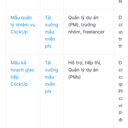
sức
Mẫu quản
Tải
Quản lý dự án
Dan
lý nhiệm vụ
xuống
(PM), trưởng
công
ClickUp
mẫu
nhóm, freelancer
ưu t
miễn
trìn
phí
thả
Mẫu kế
Tải
Hỗ trợ, tiếp thị,
Dan
hoạch giao
xuống
Quản lý dự án
công
tiếp
mẫu
(PMs)
các 
ClickUp
miễn
quan
phí
PES
các
việc
thực
đượ