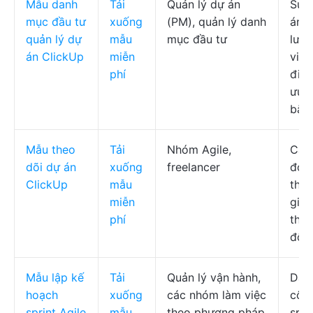
Mẫu danh
Tải
Quản lý dự án
Sức
mục đầu tư
xuống
(PM), quản lý danh
án, 
quản lý dự
mẫu
mục đầu tư
lượ
án ClickUp
miễn
việc
phí
điều
ưu t
bằn
Mẫu theo
Tải
Nhóm Agile,
Các 
dõi dự án
xuống
freelancer
đoạn
ClickUp
mẫu
theo
miễn
gian
phí
thái
độn
Mẫu lập kế
Tải
Quản lý vận hành,
Dan
hoạch
xuống
các nhóm làm việc
công
sprint Agile
mẫu
theo phương pháp
spri