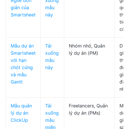
Agile đơn
xuống
gian
giản của
mẫu
qua
Smartsheet
này
thuộ
tiên
công
Mẫu dự án
Tải
Nhóm nhỏ, Quản
Dòn
Smartsheet
xuống
lý dự án (PM)
gian
với hạn
mẫu
thời
chót cứng
này
đệm
và mẫu
gian
Gantt
đính
nhắ
Mẫu quản
Tải
Freelancers, Quản
Mục 
lý dự án
xuống
lý dự án (PMs)
dòng
ClickUp
mẫu
gian
miễn
sách