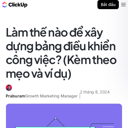
ClickUp Blog
Bắt đầu
Ope
Làm thế nào để xây
dựng bảng điều khiển
công việc? (Kèm theo
mẹo và ví dụ)
2 tháng 8, 2024
Praburam
Growth Marketing Manager