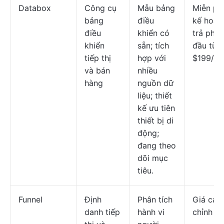
Databox
Công cụ
Mẫu bảng
Miễn phí
bảng
điều
kế hoạc
điều
khiển có
trả phí 
khiển
sẵn; tích
đầu từ
tiếp thị
hợp với
$199/th
và bán
nhiều
hàng
nguồn dữ
liệu; thiết
kế ưu tiên
thiết bị di
động;
đang theo
dõi mục
tiêu.
Funnel
Định
Phân tích
Giá cả t
danh tiếp
hành vi
chỉnh