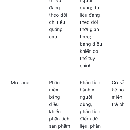
thị và
người
đang
dùng; dữ
theo dõi
liệu đang
chi tiêu
theo dõi
quảng
thời gian
cáo
thực;
bảng điều
khiển có
thể tùy
chỉnh
Mixpanel
Phần
Phân tích
Có sẵn 
mềm
hành vi
kế hoạc
bảng
người
miễn ph
điều
dùng,
trả phí.
khiển
phân tích
phân tích
điểm dữ
sản phẩm
liệu, phân