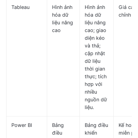
Tableau
Hình ảnh
Hình ảnh
Giá cả t
hóa dữ
hóa dữ
chỉnh
liệu nâng
liệu nâng
cao
cao; giao
diện kéo
và thả;
cập nhật
dữ liệu
thời gian
thực; tích
hợp với
nhiều
nguồn dữ
liệu.
Power BI
Bảng
Bảng điều
Kế hoạc
điều
khiển
miễn phí