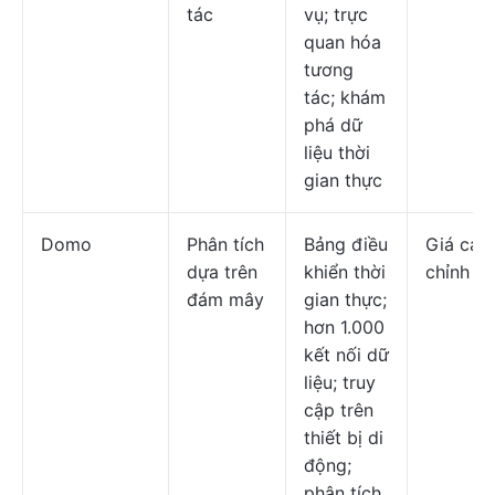
tác
vụ; trực
quan hóa
tương
tác; khám
phá dữ
liệu thời
gian thực
Domo
Phân tích
Bảng điều
Giá cả t
dựa trên
khiển thời
chỉnh
đám mây
gian thực;
hơn 1.000
kết nối dữ
liệu; truy
cập trên
thiết bị di
động;
phân tích