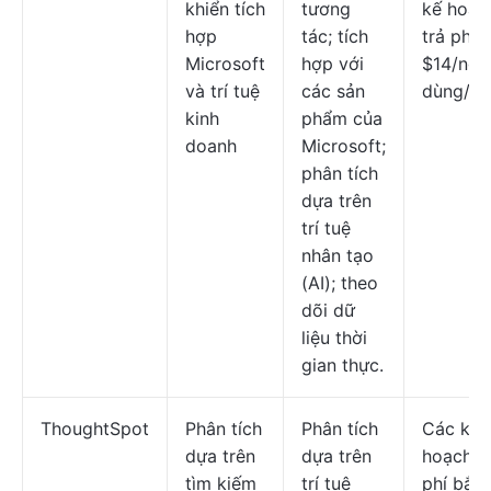
khiển tích
tương
kế hoạc
hợp
tác; tích
trả phí t
Microsoft
hợp với
$14/ngư
và trí tuệ
các sản
dùng/th
kinh
phẩm của
doanh
Microsoft;
phân tích
dựa trên
trí tuệ
nhân tạo
(AI); theo
dõi dữ
liệu thời
gian thực.
ThoughtSpot
Phân tích
Phân tích
Các kế
dựa trên
dựa trên
hoạch t
tìm kiếm
trí tuệ
phí bắt 