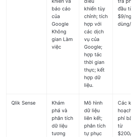
khiển và
điều
trả phí 
báo cáo
khiển tùy
đầu từ
của
chỉnh; tích
$9/ngườ
Google
hợp với
dùng/th
Không
các dịch
gian Làm
vụ của
việc
Google;
hợp tác
thời gian
thực; kết
hợp dữ
liệu.
Qlik Sense
Khám
Mô hình
Các kế
phá và
dữ liệu
hoạch t
phân tích
liên kết;
phí bắt 
dữ liệu
phân tích
từ
tương
tự phục
$200/th