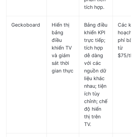
tích hợp.
Geckoboard
Hiển thị
Bảng điều
Các kế
bảng
khiển KPI
hoạch t
điều
trực tiếp;
phí bắt 
khiển TV
tích hợp
từ
và giám
dễ dàng
$75/thá
sát thời
với các
gian thực
nguồn dữ
liệu khác
nhau; tiện
ích tùy
chỉnh; chế
độ hiển
thị trên
TV.