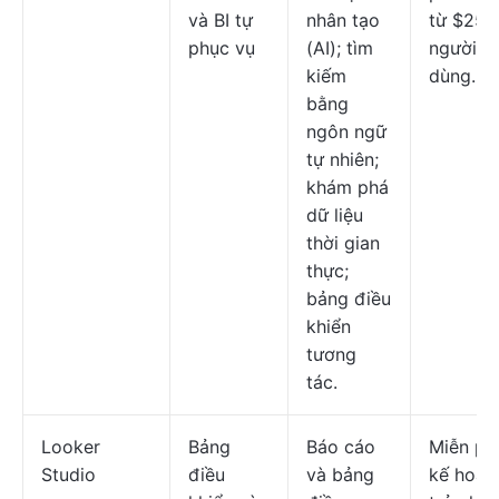
và BI tự
nhân tạo
từ $25 
phục vụ
(AI); tìm
người
kiếm
dùng.
bằng
ngôn ngữ
tự nhiên;
khám phá
dữ liệu
thời gian
thực;
bảng điều
khiển
tương
tác.
Looker
Bảng
Báo cáo
Miễn phí
Studio
điều
và bảng
kế hoạc