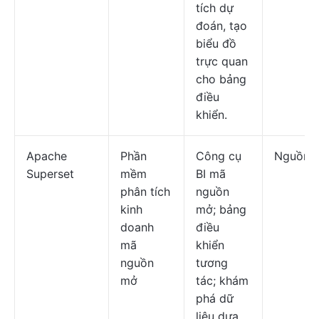
tích dự
đoán, tạo
biểu đồ
trực quan
cho bảng
điều
khiển.
Apache
Phần
Công cụ
Nguồn 
Superset
mềm
BI mã
phân tích
nguồn
kinh
mở; bảng
doanh
điều
mã
khiển
nguồn
tương
mở
tác; khám
phá dữ
liệu dựa