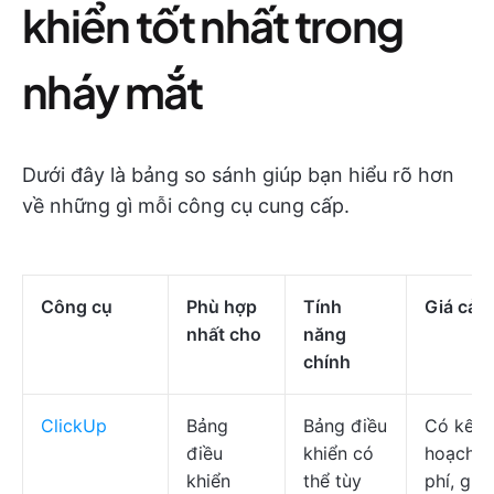
khiển tốt nhất trong
nháy mắt
Dưới đây là bảng so sánh giúp bạn hiểu rõ hơn
về những gì mỗi công cụ cung cấp.
Công cụ
Phù hợp
Tính
Giá cả
*
nhất cho
năng
chính
ClickUp
Bảng
Bảng điều
Có kế
điều
khiển có
hoạch m
khiển
thể tùy
phí, giá