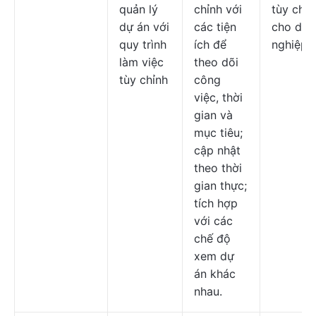
quản lý
chỉnh với
tùy chỉn
dự án với
các tiện
cho doa
quy trình
ích để
nghiệp.
làm việc
theo dõi
tùy chỉnh
công
việc, thời
gian và
mục tiêu;
cập nhật
theo thời
gian thực;
tích hợp
với các
chế độ
xem dự
án khác
nhau.