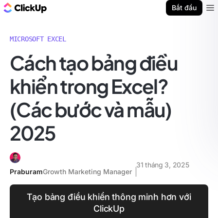
ClickUp Blog
Bắt đầu
Ope
MICROSOFT EXCEL
Cách tạo bảng điều
khiển trong Excel?
(Các bước và mẫu)
2025
31 tháng 3, 2025
Praburam
Growth Marketing Manager
Tạo bảng điều khiển thông minh hơn với
ClickUp