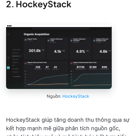
2. HockeyStack
Nguồn:
HockeyStack
HockeyStack giúp tăng doanh thu thông qua sự
kết hợp mạnh mẽ giữa phân tích nguồn gốc,