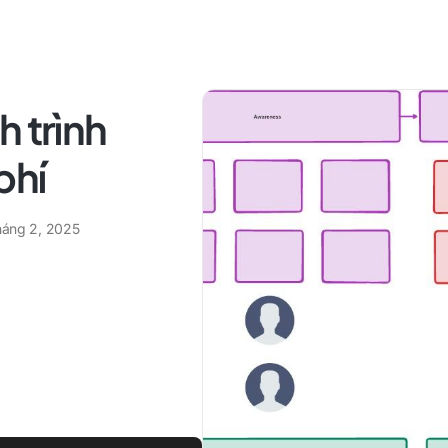
h trình
phí
tháng 2, 2025