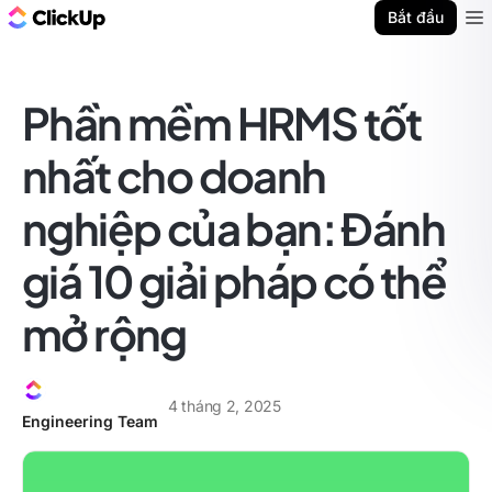
ClickUp Blog
Bắt đầu
Ope
Phần mềm HRMS tốt
nhất cho doanh
nghiệp của bạn: Đánh
giá 10 giải pháp có thể
mở rộng
4 tháng 2, 2025
Engineering Team