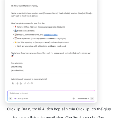
ClickUp Brain, trợ lý AI tích hợp sẵn của ClickUp, có thể giúp
bạn soạn thảo các email chào đón ấm áp và chu đáo.