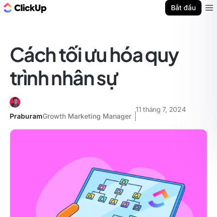
ClickUp Blog
Bắt đầu
Ope
Cách tối ưu hóa quy
trình nhân sự
11 tháng 7, 2024
Praburam
Growth Marketing Manager