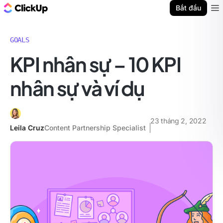
ClickUp Blog
Bắt đầu
Ope
GOALS
KPI nhân sự – 10 KPI
nhân sự và ví dụ
23 tháng 2, 2022
Leila Cruz
Content Partnership Specialist