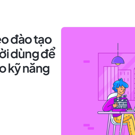
o đào tạo
ười dùng để
o kỹ năng