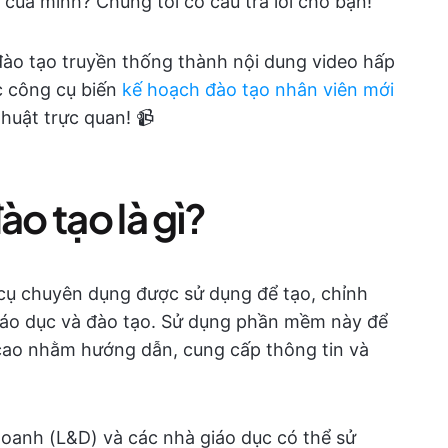
ủa mình? Chúng tôi có câu trả lời cho bạn!
 đào tạo truyền thống thành nội dung video hấp
c công cụ biến
kế hoạch đào tạo nhân viên mới
huật trực quan! 📹
o tạo là gì?
cụ chuyên dụng được sử dụng để tạo, chỉnh
iáo dục và đào tạo. Sử dụng phần mềm này để
cao nhằm hướng dẫn, cung cấp thông tin và
doanh (L&D) và các nhà giáo dục có thể sử