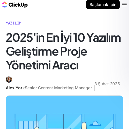
ClickUp Blog
Başlamak İçin
Ope
YAZILIM
2025'in En İyi 10 Yazılım
Geliştirme Proje
Yönetimi Aracı
3 Şubat 2025
Alex York
Senior Content Marketing Manager