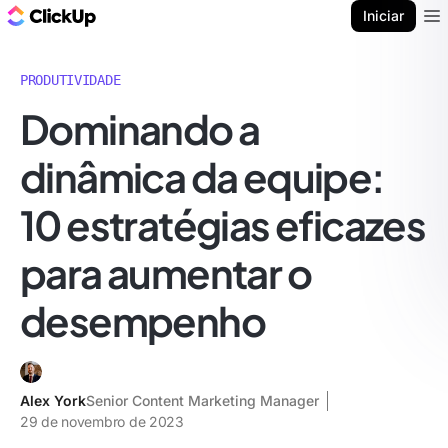
ClickUp Blogue
Iniciar
Ope
PRODUTIVIDADE
Dominando a
dinâmica da equipe:
10 estratégias eficazes
para aumentar o
desempenho
Alex York
Senior Content Marketing Manager
29 de novembro de 2023