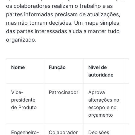
os colaboradores realizam o trabalho e as
partes informadas precisam de atualizações,
mas não tomam decisões. Um mapa simples
das partes interessadas ajuda a manter tudo
organizado.
Nome
Função
Nível de
F
autoridade
at
Vice-
Patrocinador
Aprova
Q
presidente
alterações no
de Produto
escopo e no
orçamento
Engenheiro-
Colaborador
Decisões
S