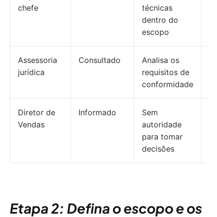
chefe
técnicas
dentro do
escopo
Assessoria
Consultado
Analisa os
E
jurídica
requisitos de
conformidade
Diretor de
Informado
Sem
R
Vendas
autoridade
para tomar
decisões
Etapa 2: Defina o escopo e os