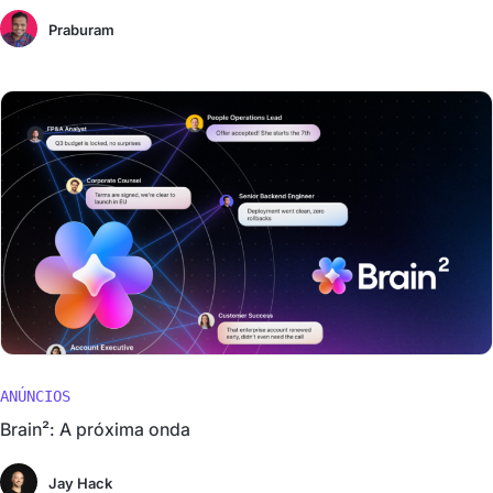
Praburam
ANÚNCIOS
Brain²: A próxima onda
Jay Hack