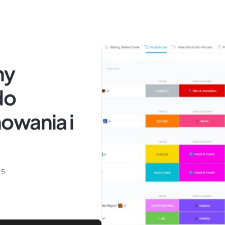
ny
do
owania i
25