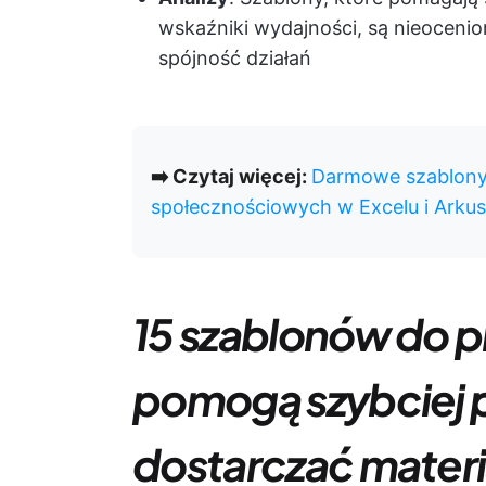
wskaźniki wydajności, są nieoceni
spójność działań
➡️ Czytaj więcej:
Darmowe szablony 
społecznościowych w Excelu i Arku
15 szablonów do p
pomogą szybciej 
dostarczać materi