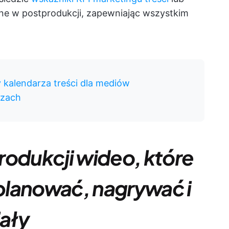
one w postprodukcji, zapewniając wszystkim
kalendarza treści dla mediów
szach
rodukcji wideo, które
planować, nagrywać i
ały