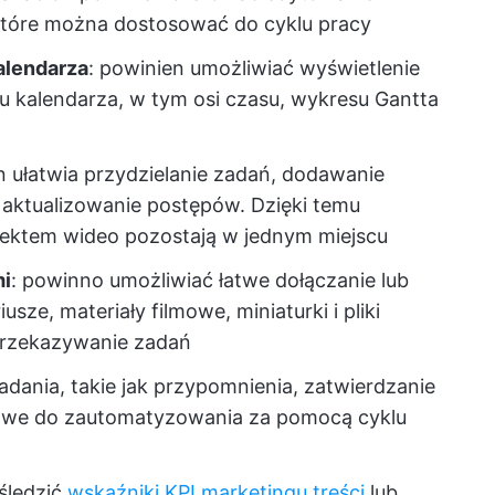
a, które można dostosować do cyklu pracy
alendarza
: powinien umożliwiać wyświetlenie
u kalendarza, w tym osi czasu, wykresu Gantta
n ułatwia przydzielanie zadań, dodawanie
 aktualizowanie postępów. Dzięki temu
ojektem wideo pozostają w jednym miejscu
mi
: powinno umożliwiać łatwe dołączanie lub
usze, materiały filmowe, miniaturki i pliki
przekazywanie zadań
zadania, takie jak przypomnienia, zatwierdzanie
łatwe do zautomatyzowania za pomocą cyklu
śledzić
wskaźniki KPI marketingu treści
lub