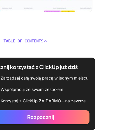
TABLE OF CONTENTS
znij korzystać z ClickUp już dziś
Zarządzaj całą swoją pracą w jednym miejscu
Współpracuj ze swoim zespołem
Korzystaj z ClickUp ZA DARMO—na zawsze
Rozpocznij