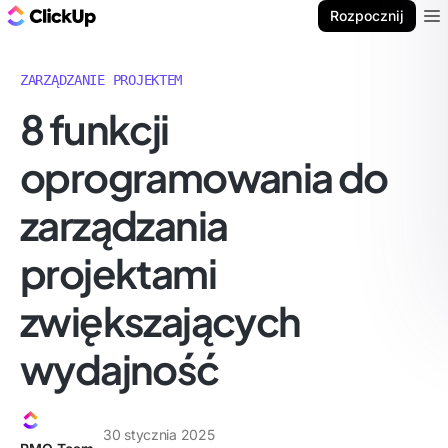
ClickUp Blog
Rozpocznij
Ope
ZARZĄDZANIE PROJEKTEM
8 funkcji
oprogramowania do
zarządzania
projektami
zwiększających
wydajność
30 stycznia 2025