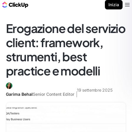
Blog di ClickUp
Inizia
Ope
Erogazione del servizio
client: framework,
strumenti, best
practice e modelli
19 settembre 2025
Garima Behal
Senior Content Editor