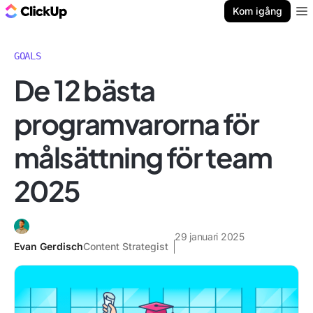
ClickUp-bloggen
Kom igång
Ope
GOALS
De 12 bästa
programvarorna för
målsättning för team
2025
29 januari 2025
Evan Gerdisch
Content Strategist