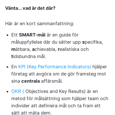
Vänta... vad är det där?
Här är en kort sammanfattning:
Ett
SMART-mål
är en guide för
måluppfyllelse där du sätter upp
s
pecifika,
m
ätbara,
a
chievabla,
r
ealistiska och
t
idsbundna mål.
En
KPI (Key Performance Indicators)
hjälper
företag att avgöra om de gör framsteg mot
sina
centrala
affärsmål.
OKR (
Objectives and Key Results) är en
metod för målsättning som hjälper team och
individer att definiera mål och ta fram ett
sätt att mäta dem.