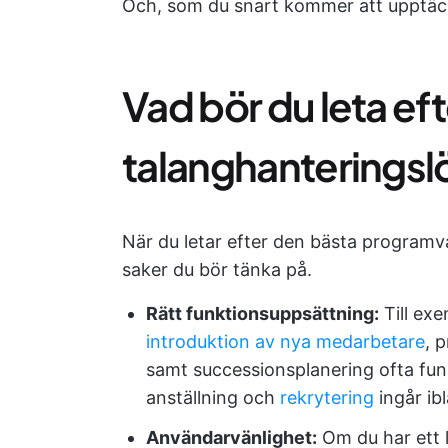
Och, som du snart kommer att upptäc
Vad bör du leta efte
talanghanteringsl
När du letar efter den bästa programva
saker du bör tänka på.
Rätt funktionsuppsättning:
Till ex
introduktion av nya medarbetare
, 
samt successionsplanering ofta fun
anställning och
rekrytering
ingår ibl
Användarvänlighet:
Om du har ett li