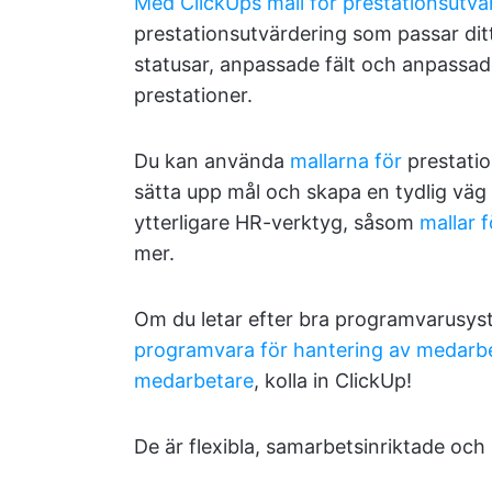
Med ClickUps mall för prestationsutvä
prestationsutvärdering som passar dit
statusar, anpassade fält och anpassad
prestationer.
Du kan använda
mallarna för
prestati
sätta upp mål och skapa en tydlig väg 
ytterligare HR-verktyg, såsom
mallar f
mer.
Om du letar efter bra programvarusys
programvara för hantering av medar
medarbetare
, kolla in ClickUp!
De är flexibla, samarbetsinriktade och