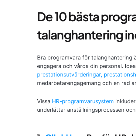
De 10 bästa progr
talanghantering i
Bra programvara för talanghantering ä
engagera och vårda din personal. Ideal
prestationsutvärderingar, prestations
medarbetarengagemang och en rad and
Vissa
HR-programvarusystem
inklude
underlättar anställningsprocessen oc