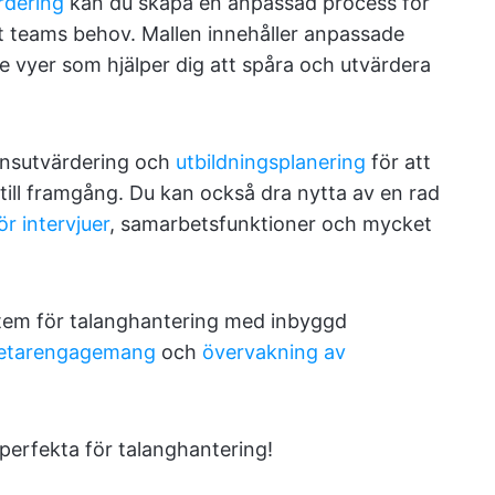
rdering
kan du skapa en anpassad process för
t teams behov. Mallen innehåller anpassade
e vyer som hjälper dig att spåra och utvärdera
onsutvärdering och
utbildningsplanering
för att
till framgång. Du kan också dra nytta av en rad
ör intervjuer
, samarbetsfunktioner och mycket
tem för talanghantering med inbyggd
betarengagemang
och
övervakning av
 perfekta för talanghantering!