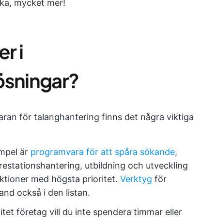
ka, mycket mer!
r i
ösningar?
ran för talanghantering finns det några viktiga
empel är
programvara för att spåra sökande
,
prestationshantering, utbildning och utveckling
ktioner med högsta prioritet.
Verktyg
för
and också i den listan.
tet företag vill du inte spendera timmar eller