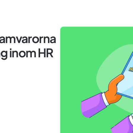
ramvarorna
ng inom HR