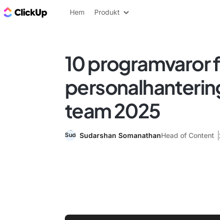
ClickUp-bloggen
Hem
Produkt
10 programvaror f
personalhanterin
team 2025
Sudarshan Somanathan
Head of Content