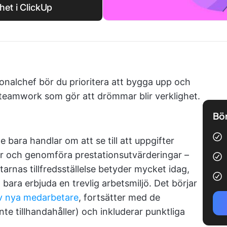
het i ClickUp
onalchef bör du prioritera att bygga upp och
r teamwork som gör att drömmar blir verklighet.
Bör
 bara handlar om att se till att uppgifter
r och genomföra prestationsutvärderingar –
arnas tillfredsställelse betyder mycket idag,
ara erbjuda en trevlig arbetsmiljö. Det börjar
av nya medarbetare
, fortsätter med de
inte tillhandahåller) och inkluderar punktliga