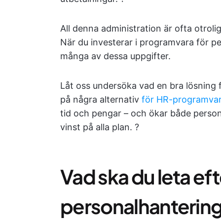
All denna administration är ofta otrol
När du investerar i programvara för pe
många av dessa uppgifter.
Låt oss undersöka vad en bra lösning 
på några alternativ
för HR-programva
tid och pengar – och ökar både perso
vinst på alla plan. ?
Vad ska du leta eft
personalhanterin