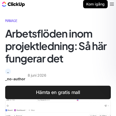
ClickUp-bloggen
Kom igång
Ope
MANAGE
Arbetsflöden inom
projektledning: Så här
fungerar det
_
8 juni 2026
_no-author
Hämta en gratis mall