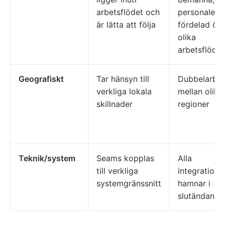
arbetsflödet och
personalen 
är lätta att följa
fördelad öv
olika
arbetsflöde
Geografiskt
Tar hänsyn till
Dubbelarbe
verkliga lokala
mellan olika
skillnader
regioner
Teknik/system
Seams kopplas
Alla
till verkliga
integrations
systemgränssnitt
hamnar i
slutändan