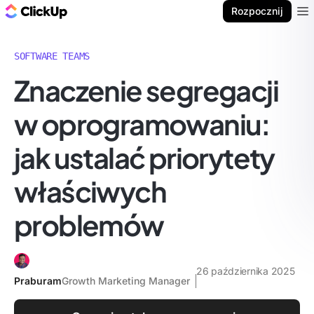
ClickUp Blog
Rozpocznij
Ope
SOFTWARE TEAMS
Znaczenie segregacji
w oprogramowaniu:
jak ustalać priorytety
właściwych
problemów
26 października 2025
Praburam
Growth Marketing Manager