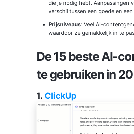
die je nodig hebt. Aanpassingen 
verschil tussen een goede en een 
Prijsniveaus
: Veel AI-contentgen
waardoor ze gemakkelijk in te pass
De 15 beste AI-c
te gebruiken in 2
1.
ClickUp