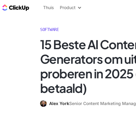
ClickUp Blog
Thuis
Product
SOFTWARE
15 Beste AI Conte
Generators om uit
proberen in 2025 
betaald)
Alex York
Senior Content Marketing Manag