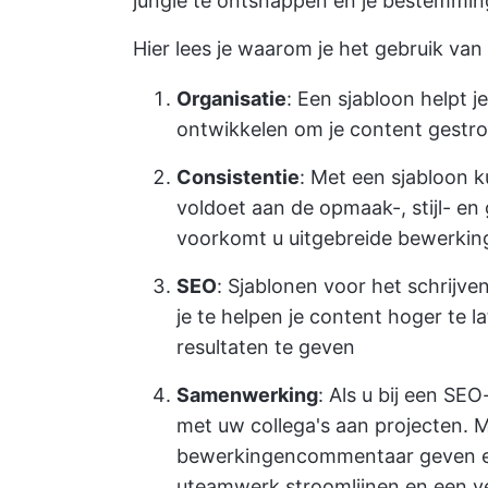
jungle te ontsnappen en je bestemming
Hier lees je waarom je het gebruik v
Organisatie
: Een sjabloon helpt 
ontwikkelen om je content gestro
Consistentie
: Met een sjabloon k
voldoet aan de opmaak-, stijl- e
voorkomt u uitgebreide bewerkin
SEO
: Sjablonen voor het schrijv
je te helpen je content hoger te l
resultaten te geven
Samenwerking
: Als u bij een SE
met uw collega's aan projecten. 
bewerking
en
commentaar geven
e
u
teamwerk stroomlijnen
en een v