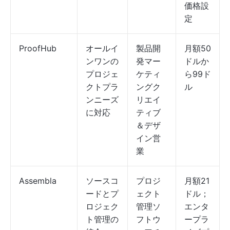
価格設
定
ProofHub
オールイ
製品開
月額50
ンワンの
発マー
ドルか
プロジェ
ケティ
ら99ド
クトプラ
ングク
ル
ンニーズ
リエイ
に対応
ティブ
＆デザ
イン営
業
Assembla
ソースコ
プロジ
月額21
ードとプ
ェクト
ドル；
ロジェク
管理ソ
エンタ
ト管理の
フトウ
ープラ