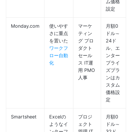
ム価格
設定
Monday.com
使いやす
マーケ
月額0
さに重点
ティン
ドル～
を置いた
グ プロ
24ド
ワークフ
ダクト
ル、エ
ロー自動
セール
ンター
化
ス IT運
プライ
用 PMO
ズプラ
人事
ンはカ
スタム
価格設
定
Smartsheet
Excelの
プロジ
月額0
ようなイ
ェクト
ドル～
ンターフ
管理 IT
32ド