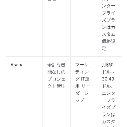
ンター
プライ
ズプラ
ンはカ
スタム
価格設
定
Asana
余計な機
マーケ
月額0
能なしの
ティン
ドル～
プロジェ
グ IT運
30.49
クト管理
用 リー
ドル。
ダーシ
エンタ
ップ
ープラ
イズプ
ランは
カスタ