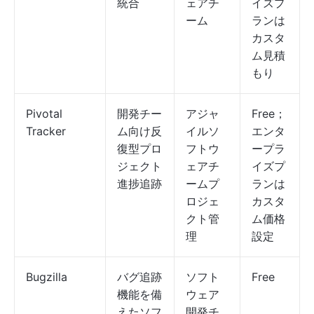
統合
ェアチ
イズプ
ーム
ランは
カスタ
ム見積
もり
Pivotal
開発チー
アジャ
Free；
Tracker
ム向け反
イルソ
エンタ
復型プロ
フトウ
ープラ
ジェクト
ェアチ
イズプ
進捗追跡
ームプ
ランは
ロジェ
カスタ
クト管
ム価格
理
設定
Bugzilla
バグ追跡
ソフト
Free
機能を備
ウェア
えたソフ
開発チ