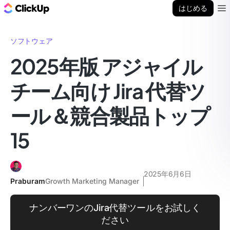
ClickUp ブログ
はじめる
Ope
ソフトウェア
2025年版 アジャイル
チーム向け Jira 代替ツ
ール＆競合製品トップ
15
2025年6月6日
Praburam
Growth Marketing Manager
ナンバーワンのJira代替ツールをお試しく
ださい