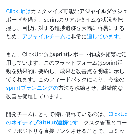
ClickUpは
カスタマイズ可能な
アジャイルダッシュ
ボード
を備え、sprintのリアルタイムな状況を把
握し、目標に対する進捗追跡を大幅に容易にする
ため、
アジャイルチームに
非常に
適しています
。
また、ClickUpでは
sprintレポート作成
を頻繁に活
用しています。このプラットフォームはsprint活
動を効果的に要約し、成果と改善点を明確に示し
てくれます。このフィードバックにより、今後の
sprintプランニングの
方法を洗練させ、継続的な
改善を促進しています。
開発チームにとって特に優れているのは、
ClickUp
の
ネイティブGitHub連携
です
。タスク管理とコー
ドリポジトリを直接リンクさせることで、コミッ