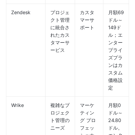
Zendesk
プロジェ
カスタ
月額69
クト管理
マーサ
ドル～
に統合さ
ポート
149ド
れたカス
ル；エ
タマーサ
ンター
ービス
プライ
ズプラ
ンはカ
スタム
価格設
定
Wrike
複雑なプ
マーケ
月額0
ロジェク
ティン
ドル～
ト管理の
グ プロ
24.80
ニーズ
フェッ
ドル。