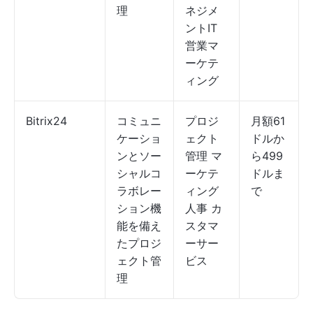
理
ネジメ
ントIT
営業マ
ーケテ
ィング
Bitrix24
コミュニ
プロジ
月額61
ケーショ
ェクト
ドルか
ンとソー
管理 マ
ら499
シャルコ
ーケテ
ドルま
ラボレー
ィング
で
ション機
人事 カ
能を備え
スタマ
たプロジ
ーサー
ェクト管
ビス
理