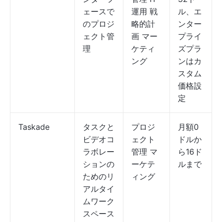
ェースで
運用 戦
ル、エ
のプロジ
略的計
ンター
ェクト管
画 マー
プライ
理
ケティ
ズプラ
ング
ンはカ
スタム
価格設
定
Taskade
タスクと
プロジ
月額0
ビデオコ
ェクト
ドルか
ラボレー
管理 マ
ら16ド
ションの
ーケテ
ルまで
ためのリ
ィング
アルタイ
ムワーク
スペース