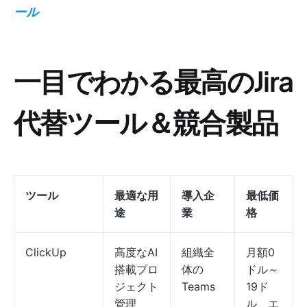
ール
一目でわかる最高のJira
代替ツール＆競合製品
ツール
最適な用
導入企
最低価
途
業
格
ClickUp
高度なAI
組織全
月額0
搭載プロ
体の
ドル～
ジェクト
Teams
19ド
管理
ル、エ