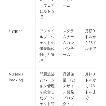
トウェア
ーム
ビルド管
理
Hygger
アジャイ
スクラ
月額0
ルプロジ
ムチー
ドルか
ェクトの
ムカン
ら18ド
優先順位
バンチ
ルまで
付けと管
ーム
理
Nulabの
問題追跡
品質保
月額0
Backlog
とバージ
証UXと
ドルか
ョン管理
デザイ
ら175
を統合し
ン開発
ドルま
たプロジ
プロダ
で
ェクト管
クトマ