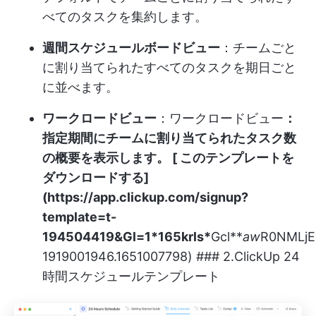
べてのタスクを集約します。
週間スケジュールボードビュー
：チームごと
に割り当てられたすべてのタスクを期日ごと
に並べます。
ワークロードビュー
：ワークロードビュー
：
指定期間にチームに割り当てられたタスク数
の概要を表示します。 [ このテンプレートを
ダウンロードする]
(
https://app.clickup.com/signup?
template=t-
194504419&Gl=1*165krls*
Gcl**
aw
R0NMLjE
1919001946.1651007798) ### 2.ClickUp 24
時間スケジュールテンプレート