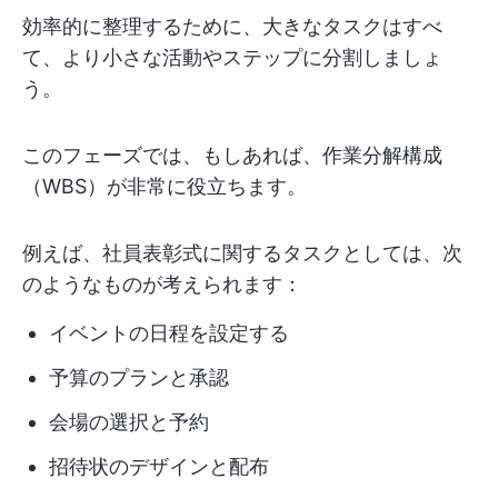
効率的に整理するために、大きなタスクはすべ
て、より小さな活動やステップに分割しましょ
う。
このフェーズでは、もしあれば、作業分解構成
（WBS）が非常に役立ちます。
例えば、社員表彰式に関するタスクとしては、次
のようなものが考えられます：
イベントの日程を設定する
予算のプランと承認
会場の選択と予約
招待状のデザインと配布