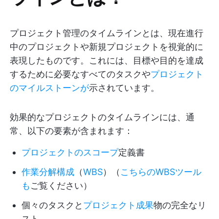
プロジェクト管理のタイムラインとは、現在進行
中のプロジェクトや新規プロジェクトを視覚的に
表現したものです。これには、目標や目的を達成
するために必要なすべてのタスクや
プロジェクト
のマイルストーンが
示されています。
効果的なプロジェクトのタイムラインには、通
常、以下の要素が含まれます：
プロジェクトのスコープ
定義書
作業分解構成
（
WBS
）（
こちらのWBSツール
も
ご覧ください）
個々のタスクと
プロジェクト成果
物の完全なリ
スト