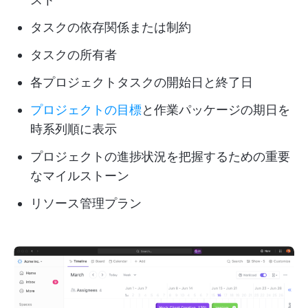
タスクの依存関係または制約
タスクの所有者
各プロジェクトタスクの開始日と終了日
プロジェクトの目標
と作業パッケージの期日を
時系列順に表示
プロジェクトの進捗状況を把握するための重要
なマイルストーン
リソース管理プラン