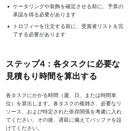
ケータリングや装飾を確定させる前に、予算の
承認を得る必要があります
トロフィーを注文する前に、受賞者リストを完
了する必要があります
ステップ4：各タスクに必要な
見積もり時間を算出する
各タスクにかかる時間（週、日、または時間単
位）を算出します。各タスクの複雑さ、必要なリ
ソース、および特定された依存関係を考慮に入れ
てください。その後、遅延に備えてバッファを設
けてください。