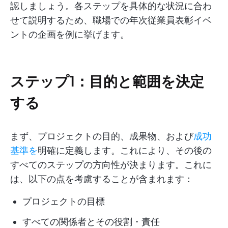
認しましょう。各ステップを具体的な状況に合わ
せて説明するため、職場での年次従業員表彰イベ
ントの企画を例に挙げます。
ステップ1：目的と範囲を決定
する
まず、プロジェクトの目的、成果物、および
成功
基準を
明確に定義します。これにより、その後の
すべてのステップの方向性が決まります。これに
は、以下の点を考慮することが含まれます：
プロジェクトの目標
すべての関係者とその役割・責任