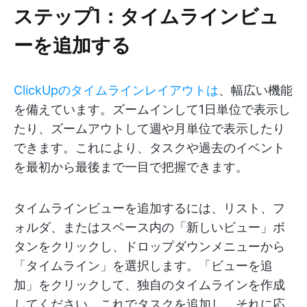
ステップ1：タイムラインビュ
ーを追加する
ClickUpのタイムラインレイアウトは
、幅広い機能
を備えています。ズームインして1日単位で表示し
たり、ズームアウトして週や月単位で表示したり
できます。これにより、タスクや過去のイベント
を最初から最後まで一目で把握できます。
タイムラインビューを追加するには、リスト、フ
ォルダ、またはスペース内の「新しいビュー」ボ
タンをクリックし、ドロップダウンメニューから
「タイムライン」を選択します。「ビューを追
加」をクリックして、独自のタイムラインを作成
してください。これでタスクを追加し、それに応