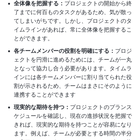
全体像を把握する：
プロジェクトの開始から終
了までに何百ものタスクがあるため、気が散っ
てしまいがちです。しかし、プロジェクトのタ
イムラインがあれば、常に全体像を把握するこ
とができます。
各チームメンバーの役割を明確にする：
プロジ
ェクトを円滑に進めるためには、チームが一丸
となって協力し合う必要があります。タイムラ
インには各チームメンバーに割り当てられた役
割が示されるため、チームはまさにそのように
連携することができます
現実的な期待を持つ：
プロジェクトのプランス
ケジュールを確認し、現在の進捗状況を把握で
きれば、現実的な期待を持つことが容易になり
ます。例えば、チームが必要とする時間の半分