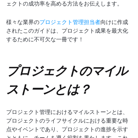
ェクトの成功率を高める方法をお伝えします。
様々な業界の
プロジェクト管理担当者
向けに作成
されたこのガイドは、プロジェクト成果を最大化
するために不可欠な一冊です！
プロジェクトのマイル
ストーンとは？
プロジェクト管理におけるマイルストーンとは、
プロジェクトのライフサイクルにおける重要な時
点やイベントであり、プロジェクトの進捗を示す
とともに、チームを導く役割を果たします。これ