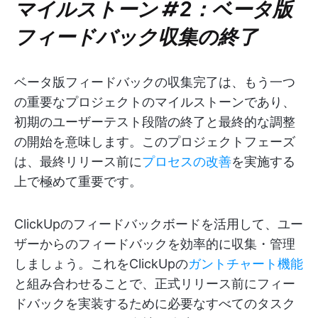
マイルストーン #2：ベータ版
フィードバック収集の終了
ベータ版フィードバックの収集完了は、もう一つ
の重要なプロジェクトのマイルストーンであり、
初期のユーザーテスト段階の終了と最終的な調整
の開始を意味します。このプロジェクトフェーズ
は、最終リリース前に
プロセスの改善
を実施する
上で極めて重要です。
ClickUpのフィードバックボードを活用して、ユー
ザーからのフィードバックを効率的に収集・管理
しましょう。これをClickUpの
ガントチャート機能
と組み合わせることで、正式リリース前にフィー
ドバックを実装するために必要なすべてのタスク