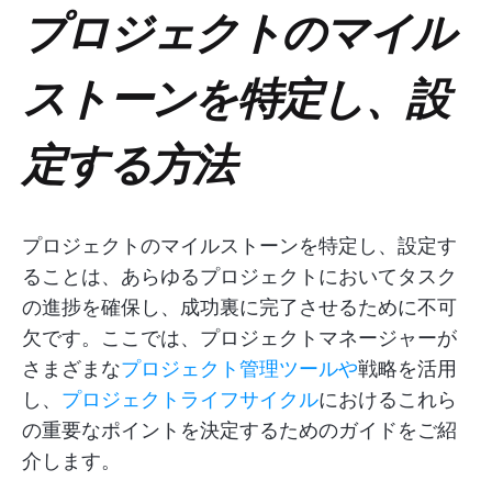
プロジェクトのマイル
ストーンを特定し、設
定する方法
プロジェクトのマイルストーンを特定し、設定す
ることは、あらゆるプロジェクトにおいてタスク
の進捗を確保し、成功裏に完了させるために不可
欠です。ここでは、プロジェクトマネージャーが
さまざまな
プロジェクト管理ツールや
戦略を活用
し、
プロジェクトライフサイクル
におけるこれら
の重要なポイントを決定するためのガイドをご紹
介します。