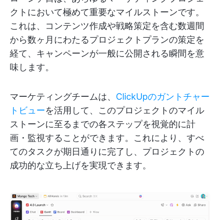
クトにおいて極めて重要なマイルストーンです。
これは、コンテンツ作成や戦略策定を含む数週間
から数ヶ月にわたるプロジェクトプランの策定を
経て、キャンペーンが一般に公開される瞬間を意
味します。
マーケティングチームは、
ClickUpのガントチャー
トビュー
を活用して、このプロジェクトのマイル
ストーンに至るまでの各ステップを視覚的に計
画・監視することができます。これにより、すべ
てのタスクが期日通りに完了し、プロジェクトの
成功的な立ち上げを実現できます。