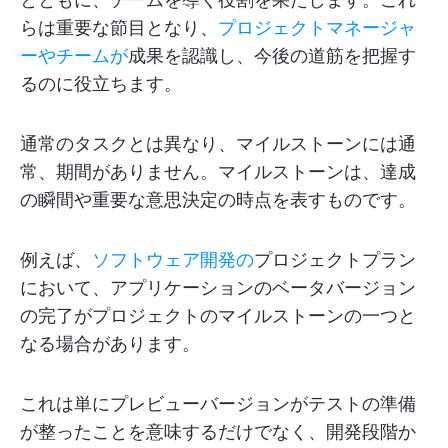
らは重要な節目となり、
プロジェクトマネージャ
ーやチームが
成果を認識し、今後の道筋を把握す
るのに役立ちます。
通常のタスクとは異なり、マイルストーンには通
常、期間がありません。マイルストーンは、達成
の瞬間や重要な意思決定の時点を表すものです。
例えば、
ソフトウェア開発の
プロジェクトプラン
において、アプリケーションのベータバージョン
の完了がプロジェクトのマイルストーンの一つと
なる場合があります。
これは単にプレビューバージョンがテストの準備
が整ったことを意味するだけでなく、開発段階か