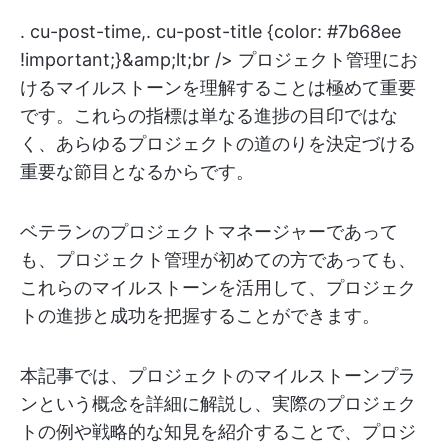
. cu-post-time,. cu-post-title {color: #7b68ee
!important;}&amp;lt;br /> プロジェクト管理にお
けるマイルストーンを理解することは極めて重要
です。これらの指標は単なる進捗の目印ではな
く、あらゆるプロジェクトの道のりを決定づける
重要な節目となるからです。
ベテランのプロジェクトマネージャーであって
も、プロジェクト管理が初めての方であっても、
これらのマイルストーンを活用して、プロジェク
トの進捗と成功を把握することができます。
本記事では、プロジェクトのマイルストーンプラ
ンという概念を詳細に解説し、実際のプロジェク
トの例や戦略的な知見を紹介することで、プロジ