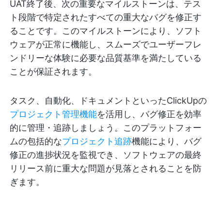
UAT終了後、次の重要なマイルストーンは、テス
ト段階で特定されたすべての重大なバグを修正す
ることです。このマイルストーンにより、ソフト
ウェアが正常に機能し、スムーズでユーザーフレ
ンドリーな体験に必要な品質基準を満たしている
ことが保証されます。
タスク、自動化、ドキュメントといったClickUpの
プロジェクト管理機能
を活用し、バグ修正を効率
的に管理・追跡しましょう。このプラットフォー
ムの包括的な
プロジェクト追跡
機能により、バグ
修正の進捗状況を監視でき、ソフトウェアの最終
リリース前に重大な問題が見落とされることを防
ぎます。