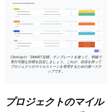
ClickUpの「SMART目標」テンプレートを使って、明確で
実行可能な目標を設定しましょう。これが、自信を持って
プロジェクトのマイルストーンを管理するための第一ステ
ップです。
プロジェクトのマイル