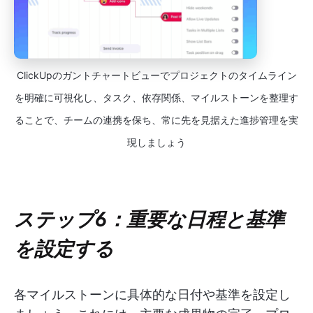
ClickUpのガントチャートビューでプロジェクトのタイムライン
を明確に可視化し、タスク、依存関係、マイルストーンを整理す
ることで、チームの連携を保ち、常に先を見据えた進捗管理を実
現しましょう
ステップ6：重要な日程と基準
を設定する
各マイルストーンに具体的な日付や基準を設定し