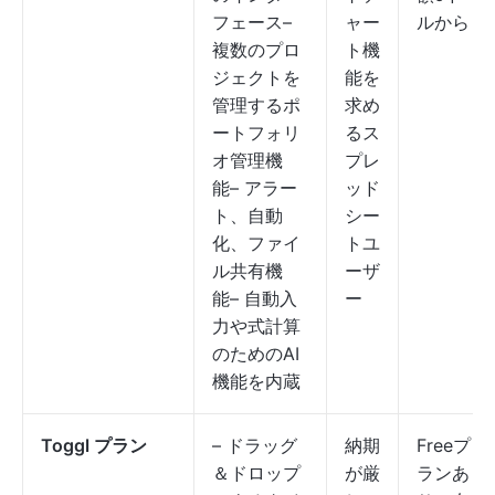
フェース–
ャー
ルから
複数のプロ
ト機
ジェクトを
能を
管理するポ
求め
ートフォリ
るス
オ管理機
プレ
能– アラー
ッド
ト、自動
シー
化、ファイ
トユ
ル共有機
ーザ
能– 自動入
ー
力や式計算
のためのAI
機能を内蔵
Toggl プラン
– ドラッグ
納期
Freeプ
＆ドロップ
が厳
ランあ