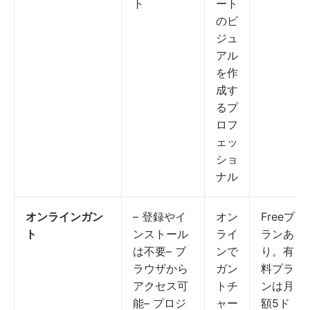
ト
ート
のビ
ジュ
アル
を作
成す
るプ
ロフ
ェッ
ショ
ナル
オンラインガン
– 登録やイ
オン
Freeプ
ト
ンストール
ライ
ランあ
は不要– ブ
ンで
り。有
ラウザから
ガン
料プラ
アクセス可
トチ
ンは月
能– プロジ
ャー
額5ド