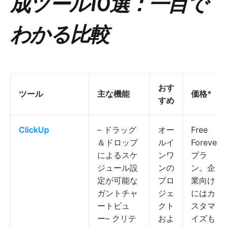
成ツール10選：一目で
わかる比較
おす
ツール
主な機能
価格
*
すめ
ClickUp
– ドラッグ
オー
Free
＆ドロップ
ルイ
Forever
によるスケ
ンワ
プラ
ジュール設
ンの
ン。企
定が可能な
プロ
業向け
ガントチャ
ジェ
にはカ
ートビュ
クト
スタマ
ー– クリテ
およ
イズも