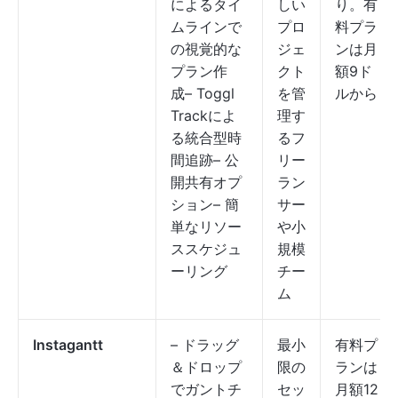
によるタイ
しい
り。有
ムラインで
プロ
料プラ
の視覚的な
ジェ
ンは月
プラン作
クト
額9ド
成– Toggl
を管
ルから
Trackによ
理す
る統合型時
るフ
間追跡– 公
リー
開共有オプ
ラン
ション– 簡
サー
単なリソー
や小
ススケジュ
規模
ーリング
チー
ム
Instagantt
– ドラッグ
最小
有料プ
＆ドロップ
限の
ランは
でガントチ
セッ
月額12