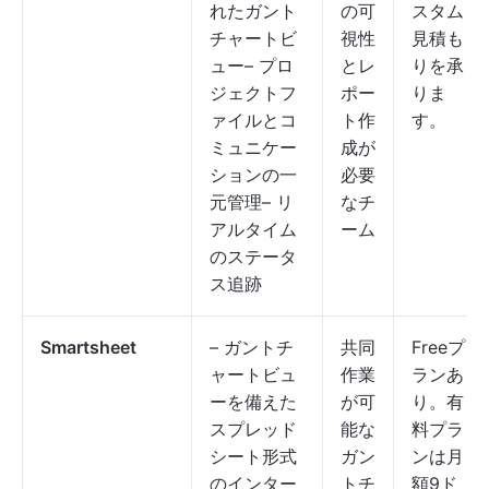
れたガント
の可
スタム
チャートビ
視性
見積も
ュー– プロ
とレ
りを承
ジェクトフ
ポー
りま
ァイルとコ
ト作
す。
ミュニケー
成が
ションの一
必要
元管理– リ
なチ
アルタイム
ーム
のステータ
ス追跡
Smartsheet
– ガントチ
共同
Freeプ
ャートビュ
作業
ランあ
ーを備えた
が可
り。有
スプレッド
能な
料プラ
シート形式
ガン
ンは月
のインター
トチ
額9ド