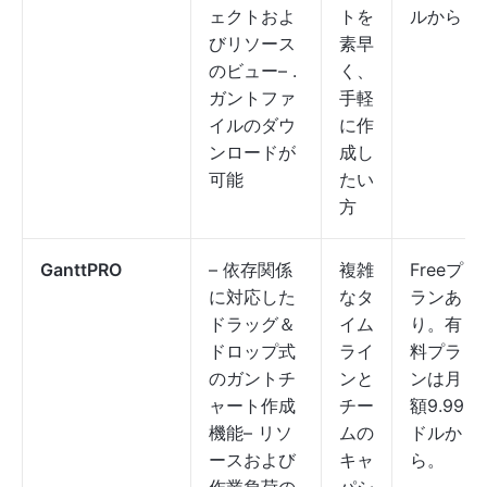
ェクトおよ
トを
ルから
びリソース
素早
のビュー– .
く、
ガントファ
手軽
イルのダウ
に作
ンロードが
成し
可能
たい
方
GanttPRO
– 依存関係
複雑
Freeプ
に対応した
なタ
ランあ
ドラッグ＆
イム
り。有
ドロップ式
ライ
料プラ
のガントチ
ンと
ンは月
ャート作成
チー
額9.99
機能– リソ
ムの
ドルか
ースおよび
キャ
ら。