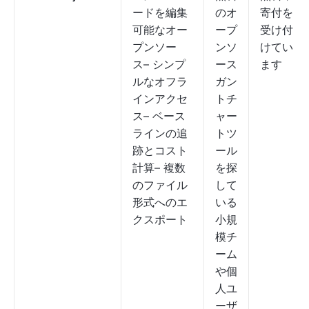
ードを編集
のオ
寄付を
可能なオー
ープ
受け付
プンソー
ンソ
けてい
ス– シンプ
ース
ます
ルなオフラ
ガン
インアクセ
トチ
ス– ベース
ャー
ラインの追
トツ
跡とコスト
ール
計算– 複数
を探
のファイル
して
形式へのエ
いる
クスポート
小規
模チ
ーム
や個
人ユ
ーザ