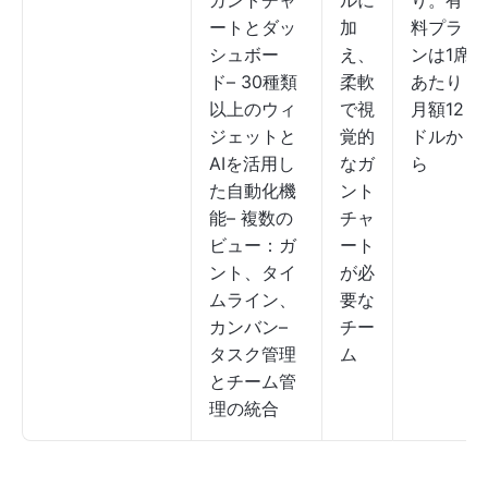
ガントチャ
ルに
り。有
ートとダッ
加
料プラ
シュボー
え、
ンは1席
ド– 30種類
柔軟
あたり
以上のウィ
で視
月額12
ジェットと
覚的
ドルか
AIを活用し
なガ
ら
た自動化機
ント
能– 複数の
チャ
ビュー：ガ
ート
ント、タイ
が必
ムライン、
要な
カンバン–
チー
タスク管理
ム
とチーム管
理の統合