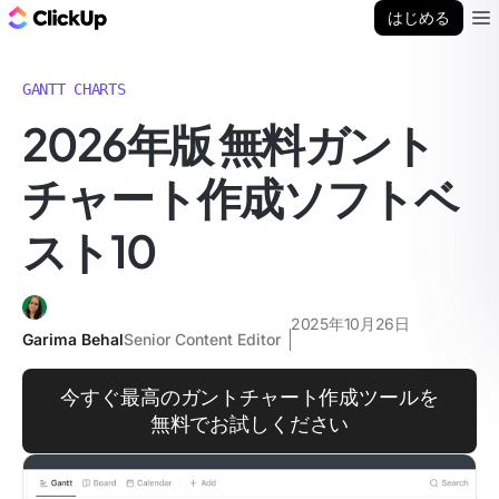
ClickUp ブログ
はじめる
Ope
GANTT CHARTS
2026年版 無料ガント
チャート作成ソフトベ
スト10
2025年10月26日
Garima Behal
Senior Content Editor
今すぐ最高のガントチャート作成ツールを
無料でお試しください