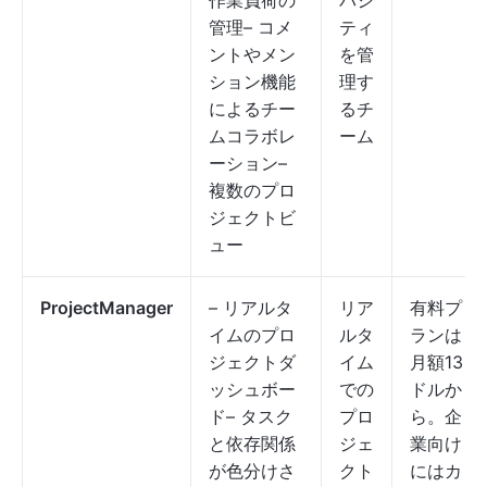
作業負荷の
パシ
管理– コメ
ティ
ントやメン
を管
ション機能
理す
によるチー
るチ
ムコラボレ
ーム
ーション–
複数のプロ
ジェクトビ
ュー
ProjectManager
– リアルタ
リア
有料プ
イムのプロ
ルタ
ランは
ジェクトダ
イム
月額13
ッシュボー
での
ドルか
ド– タスク
プロ
ら。企
と依存関係
ジェ
業向け
が色分けさ
クト
にはカ