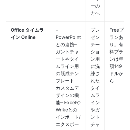
ーの
方へ
Office タイムラ
–
プレ
Freeプ
イン Online
PowerPoint
ゼン
ランあ
との連携–
テー
り。有
ガントチャ
ショ
料プラ
ートやタイ
ン用
ンは年
ムライン用
に洗
額149
の既成テン
練さ
ドルか
プレート–
れた
ら
カスタムデ
タイ
ザインの機
ムラ
能– Excelや
イン
Wrikeとの
やガ
インポート/
ント
エクスポー
チャ