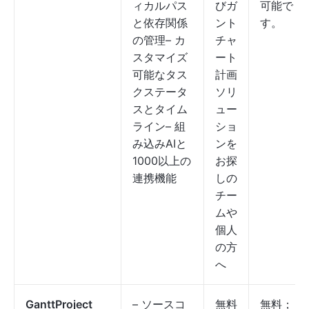
ィカルパス
びガ
可能で
と依存関係
ント
す。
の管理– カ
チャ
スタマイズ
ート
可能なタス
計画
クステータ
ソリ
スとタイム
ュー
ライン– 組
ショ
み込みAIと
ンを
1000以上の
お探
連携機能
しの
チー
ムや
個人
の方
へ
GanttProject
– ソースコ
無料
無料；