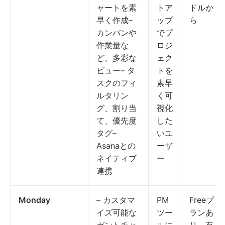
ャートを素
トア
ドルか
早く作成–
ップ
ら
カンバンや
でプ
作業量な
ロジ
ど、多彩な
ェク
ビュー– タ
トを
スクのフィ
素早
ルタリン
く可
グ、割り当
視化
て、優先度
した
タグ–
いユ
Asanaとの
ーザ
ネイティブ
ー
連携
Monday
– カスタマ
PM
Freeプ
イズ可能な
ツー
ランあ