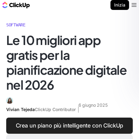
Blog di ClickUp
Inizia
Ope
SOFTWARE
Le 10 migliori app
gratis per la
pianificazione digitale
nel 2026
6 giugno 2025
Vivian Tejeda
ClickUp Contributor
Crea un piano più intelligente con ClickUp