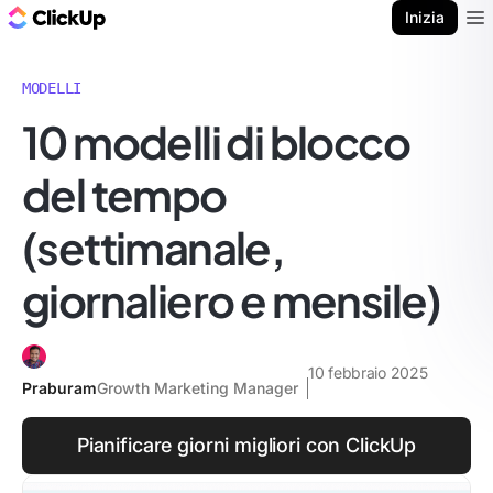
Blog di ClickUp
Inizia
Ope
MODELLI
10 modelli di blocco
del tempo
(settimanale,
giornaliero e mensile)
10 febbraio 2025
Praburam
Growth Marketing Manager
Pianificare giorni migliori con ClickUp