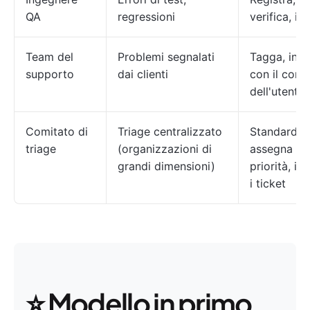
QA
regressioni
verifica, ino
Team del
Problemi segnalati
Tagga, inol
supporto
dai clienti
con il cont
dell'utente
Comitato di
Triage centralizzato
Standardiz
triage
(organizzazioni di
assegna
grandi dimensioni)
priorità, ino
i ticket
⭐️ Modello in primo