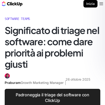
Blog di ClickUp
Inizia
Ope
SOFTWARE TEAMS
Significato di triage nel
software: come dare
priorità ai problemi
giusti
26 ottobre 2025
Praburam
Growth Marketing Manager
Padroneggia il triage del software con
ClickUp