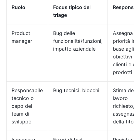
Ruolo
Focus tipico del
Responsabi
triage
Product
Bug delle
Assegna le
manager
funzionalità/funzioni,
priorità in
impatto aziendale
base agli
obiettivi de
clienti e dei
prodotti
Responsabile
Bug tecnici, blocchi
Stima del
tecnico o
lavoro
capo del
richiesto,
team di
assegnazio
sviluppo
della titolar
Ingegnere
Errori di test,
Registra,