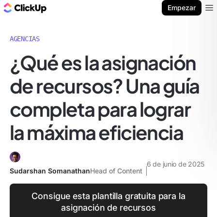
ClickUp Blog
Empezar
Ope
AGENCIAS
¿Qué es la asignación
de recursos? Una guía
completa para lograr
la máxima eficiencia
6 de junio de 2025
Sudarshan Somanathan
Head of Content
Consigue esta plantilla gratuita para la
asignación de recursos