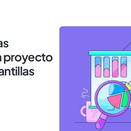
as
n proyecto
ntillas