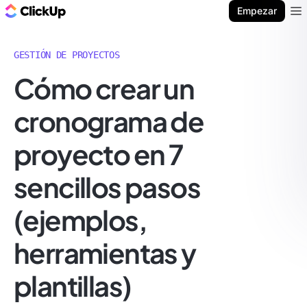
ClickUp Blog
Empezar
Ope
GESTIÓN DE PROYECTOS
Cómo crear un
cronograma de
proyecto en 7
sencillos pasos
(ejemplos,
herramientas y
plantillas)