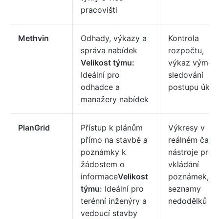
pracovišti
Methvin
Odhady, výkazy a
Kontrola
správa nabídek
rozpočtu,
Velikost týmu:
výkaz výměr,
Ideální pro
sledování
odhadce a
postupu úkol
manažery nabídek
PlanGrid
Přístup k plánům
Výkresy v
přímo na stavbě a
reálném čase,
poznámky k
nástroje pro
žádostem o
vkládání
informace
Velikost
poznámek,
týmu:
Ideální pro
seznamy
terénní inženýry a
nedodělků
vedoucí stavby