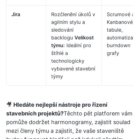
Jira
Rozčlenění úkolů v
Scrumové a
agilním stylu a
Kanbanové
sledování
tabule,
backlogu
Velikost
automatizace
týmu:
Ideální pro
burndown
štíhlé a
grafy
technologicky
vybavené stavební
týmy
🎥
Hledáte nejlepší nástroje pro řízení
stavebních projektů?
Těchto pět platforem vám
pomůže dodržet harmonogramy, zajistit soulad
mezi členy týmu a zajistit, že vaše staveniště