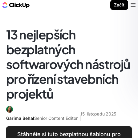
ClickUp blog
Začít
Ope
13 nejlepších
bezplatných
softwarových nástrojů
pro řízení stavebních
projektů
15. listopadu 2025
Garima Behal
Senior Content Editor
Stáhněte si tuto bezplatnou šablonu pro