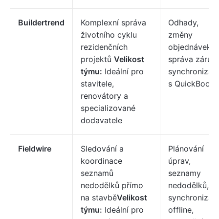
Buildertrend
Komplexní správa
Odhady,
životního cyklu
změny
rezidenčních
objednávek,
projektů
Velikost
správa záruk,
týmu:
Ideální pro
synchronizac
stavitele,
s QuickBooks
renovátory a
specializované
dodavatele
Fieldwire
Sledování a
Plánování
koordinace
úprav,
seznamů
seznamy
nedodělků přímo
nedodělků,
na stavbě
Velikost
synchronizac
týmu:
Ideální pro
offline,