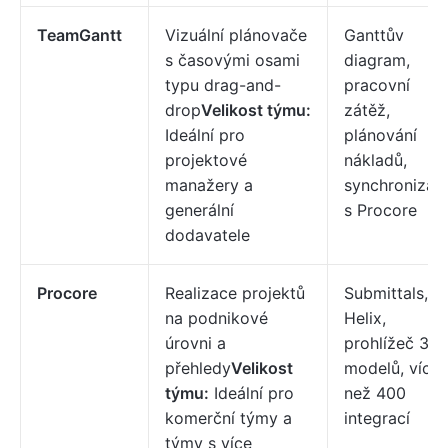
TeamGantt
Vizuální plánovače
Ganttův
s časovými osami
diagram,
typu drag-and-
pracovní
drop
Velikost týmu:
zátěž,
Ideální pro
plánování
projektové
nákladů,
manažery a
synchronizac
generální
s Procore
dodavatele
Procore
Realizace projektů
Submittals, AI
na podnikové
Helix,
úrovni a
prohlížeč 3D
přehledy
Velikost
modelů, více
týmu:
Ideální pro
než 400
komerční týmy a
integrací
týmy s více