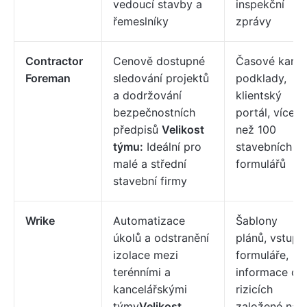
vedoucí stavby a
inspekční
řemeslníky
zprávy
Contractor
Cenově dostupné
Časové karty
Foreman
sledování projektů
podklady,
a dodržování
klientský
bezpečnostních
portál, více
předpisů
Velikost
než 100
týmu:
Ideální pro
stavebních
malé a střední
formulářů
stavební firmy
Wrike
Automatizace
Šablony
úkolů a odstranění
plánů, vstupn
izolace mezi
formuláře,
terénními a
informace o
kancelářskými
rizicích
týmy
Velikost
založené na