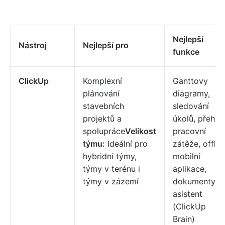
Nejlepší
Nástroj
Nejlepší pro
funkce
ClickUp
Komplexní
Ganttovy
plánování
diagramy,
stavebních
sledování
projektů a
úkolů, přehle
spolupráce
Velikost
pracovní
týmu:
Ideální pro
zátěže, offlin
hybridní týmy,
mobilní
týmy v terénu i
aplikace,
týmy v zázemí
dokumenty, A
asistent
(ClickUp
Brain)