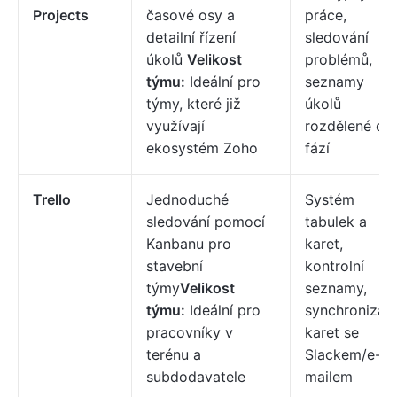
Projects
časové osy a
práce,
detailní řízení
sledování
úkolů
Velikost
problémů,
týmu:
Ideální pro
seznamy
týmy, které již
úkolů
využívají
rozdělené do
ekosystém Zoho
fází
Trello
Jednoduché
Systém
sledování pomocí
tabulek a
Kanbanu pro
karet,
stavební
kontrolní
týmy
Velikost
seznamy,
týmu:
Ideální pro
synchronizac
pracovníky v
karet se
terénu a
Slackem/e-
subdodavatele
mailem