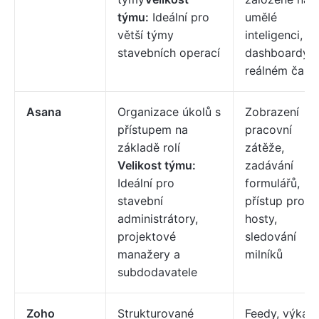
týmu:
Ideální pro
umělé
větší týmy
inteligenci,
stavebních operací
dashboardy v
reálném čase
Asana
Organizace úkolů s
Zobrazení
přístupem na
pracovní
základě rolí
zátěže,
Velikost týmu:
zadávání
Ideální pro
formulářů,
stavební
přístup pro
administrátory,
hosty,
projektové
sledování
manažery a
milníků
subdodavatele
Zoho
Strukturované
Feedy, výkaz