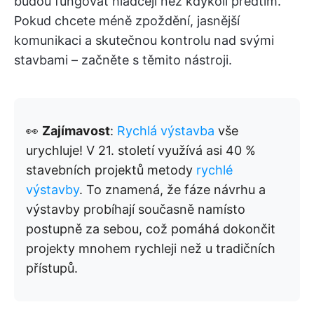
budou fungovat hladčeji než kdykoli předtím.
Pokud chcete méně zpoždění, jasnější
komunikaci a skutečnou kontrolu nad svými
stavbami – začněte s těmito nástroji.
👀
Zajímavost
:
Rychlá výstavba
vše
urychluje! V 21. století využívá asi 40 %
stavebních projektů metody
rychlé
výstavby
. To znamená, že fáze návrhu a
výstavby probíhají současně namísto
postupně za sebou, což pomáhá dokončit
projekty mnohem rychleji než u tradičních
přístupů.